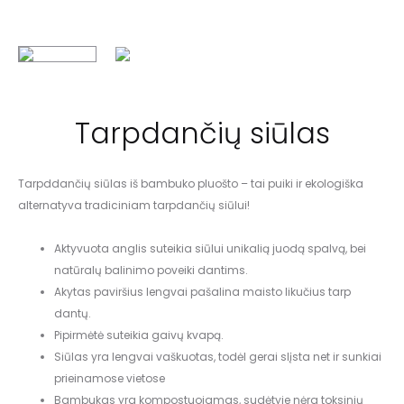
Tarpdančių siūlas
Tarpddančių siūlas iš bambuko pluošto – tai puiki ir ekologiška
alternatyva tradiciniam tarpdančių siūlui!
Aktyvuota anglis suteikia siūlui unikalią juodą spalvą, bei
natūralų balinimo poveiki dantims.
Akytas paviršius lengvai pašalina maisto likučius tarp
dantų.
Pipirmėtė suteikia gaivų kvapą.
Siūlas yra lengvai vaškuotas, todėl gerai slįsta net ir sunkiai
prieinamose vietose
Bambukas yra kompostuojamas, sudėtyje nėra toksinių