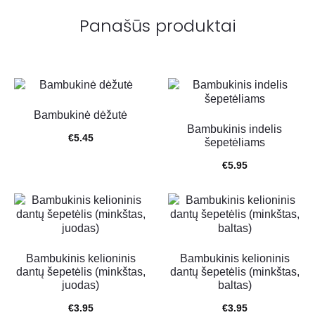
Panašūs produktai
Bambukinė dėžutė
Bambukinis indelis
€
5.45
šepetėliams
€
5.95
Bambukinis kelioninis
Bambukinis kelioninis
dantų šepetėlis (minkštas,
dantų šepetėlis (minkštas,
juodas)
baltas)
€
3.95
€
3.95