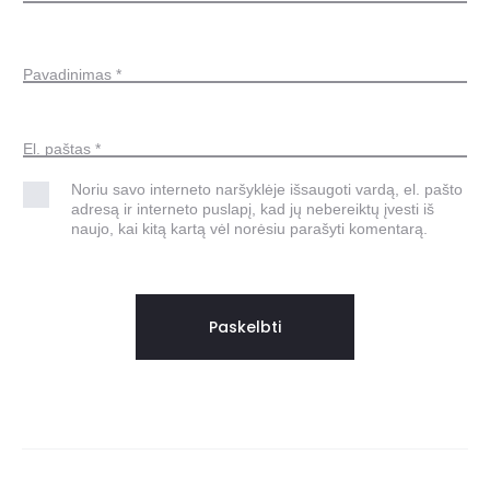
Pavadinimas
*
El. paštas
*
Noriu savo interneto naršyklėje išsaugoti vardą, el. pašto
adresą ir interneto puslapį, kad jų nebereiktų įvesti iš
naujo, kai kitą kartą vėl norėsiu parašyti komentarą.