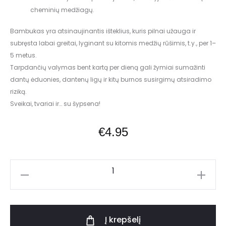
cheminių medžiagų.
Bambukas yra atsinaujinantis išteklius, kuris pilnai užauga ir
subręsta labai greitai, lyginant su kitomis medžių rūšimis, t.y., per 1–
5 metus.
Tarpdančių valymas bent kartą per dieną gali žymiai sumažinti
dantų ėduonies, dantenų ligų ir kitų burnos susirgimų atsiradimo
riziką.
Sveikai, tvariai ir… su šypsena!
€
4.95
Į krepšelį