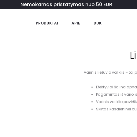
Nemokamas pristatymas nuo 50 EUR
PRODUKTAI
APIE
DUK
L
Varinis liežuvio valiklis – ta
Efektyviai šalina apna
Pagamintas iš vario, s
Varinis valiklio pavirš
Skirtas kasdieninei bur