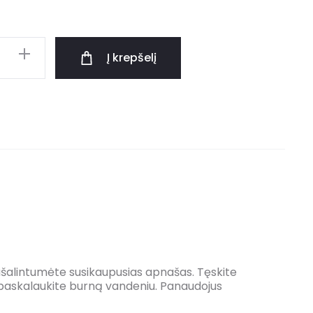
Į krepšelį
d pašalintumėte susikaupusias apnašas. Tęskite
į, paskalaukite burną vandeniu. Panaudojus