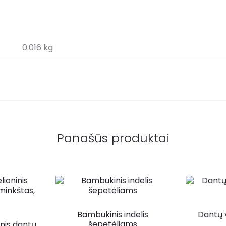
0.016 kg
Panašūs produktai
Bambukinis indelis
Dantų 
šepetėliams
inis dantų