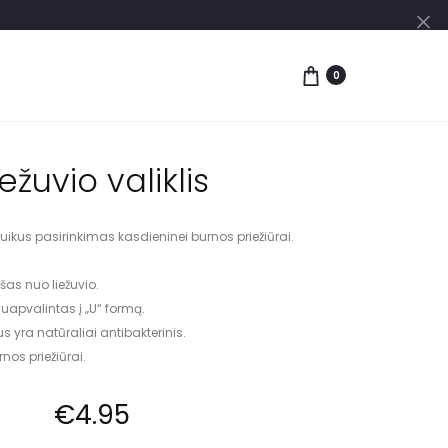
0
iežuvio valiklis
i puikus pasirinkimas kasdieninei burnos priežiūrai.
šas nuo liežuvio.
uapvalintas į „U“ formą.
ius yra natūraliai antibakterinis.
nos priežiūrai.
€
4.95