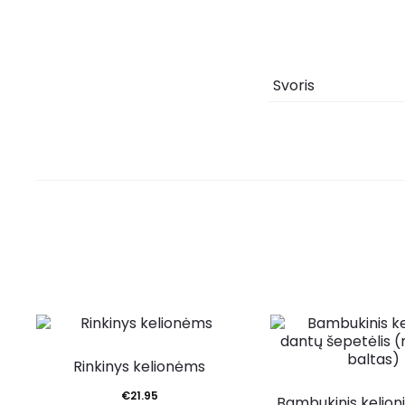
Svoris
TOP
Rinkinys kelionėms
€
21.95
Bambukinis kelion