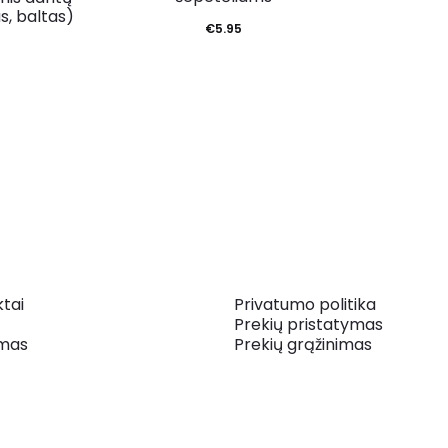
s, baltas)
€
5.95
tai
Privatumo politika
Prekių pristatymas
mas
Prekių grąžinimas