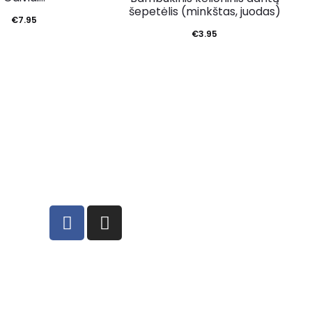
šepetėlis (minkštas, juodas)
€
7.95
€
3.95