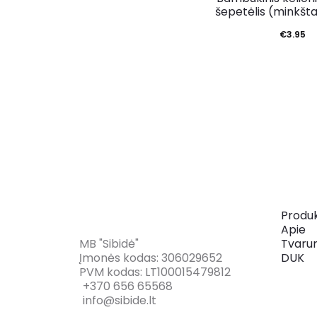
šepetėlis (minkšta
€
3.95
Produk
Apie
MB "Sibidė"
Tvaru
Įmonės kodas: 306029652
DUK
PVM kodas: LT100015479812
+370 656 65568
info@sibide.lt