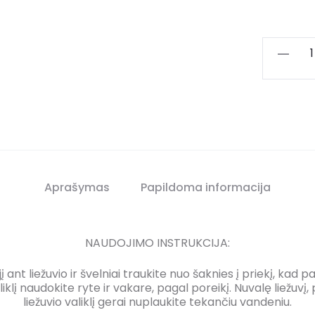
Aprašymas
Papildoma informacija
NAUDOJIMO INSTRUKCIJA:
jį ant liežuvio ir švelniai traukite nuo šaknies į priekį, ka
lį naudokite ryte ir vakare, pagal poreikį. Nuvalę liežuv
liežuvio valiklį gerai nuplaukite tekančiu vandeniu.