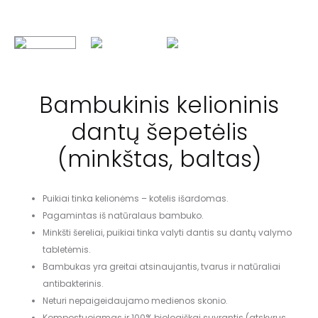
Bambukinis kelioninis
dantų šepetėlis
(minkštas, baltas)
Puikiai tinka kelionėms – kotelis išardomas.
Pagamintas iš natūralaus bambuko.
Minkšti šereliai, puikiai tinka valyti dantis su dantų valymo
tabletėmis.
Bambukas yra greitai atsinaujantis, tvarus ir natūraliai
antibakterinis.
Neturi nepaigeidaujamo medienos skonio.
Kompostuojamas ir 100% biologiškai suyrantis (atskyrus