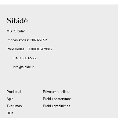
MB "Sibidė"
Įmonės kodas: 306029652
PVM kodas: LT100015479812
+370 656 65568
info@sibide.lt
Produktai
Privatumo politika
Apie
Prekių pristatymas
Tvarumas
Prekių grąžinimas
DUK