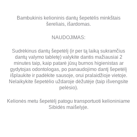
Bambukinis kelioninis dantų šepetėlis minkštais
šereliais, išardomas.
NAUDOJIMAS:
Sudrėkinus dantų šepetėlį (ir per tą laiką sukramčius
dantų valymo tabletę) valykite dantis mažiausiai 2
minutes taip, kaip patarė jūsų burnos higienistas ar
gydytojas odontologas, po panaudojimo dantį šepetėlį
išplaukite ir padėkite sausoje, orui pralaidžioje vietoje.
Nelaikykite šepetėlio uždaroje dėžutėje (taip išvengsite
pelėsio).
Kelionės metu šepetėlį patogu transportuoti kelioniniame
Sibidės maišelyje.