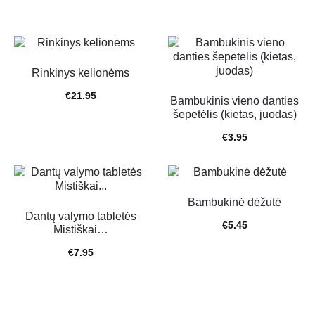
TOP
Rinkinys kelionėms
€
21.95
Bambukinis vieno danties
šepetėlis (kietas, juodas)
€
3.95
Bambukinė dėžutė
Dantų valymo tabletės
€
5.45
Mistiškai…
€
7.95