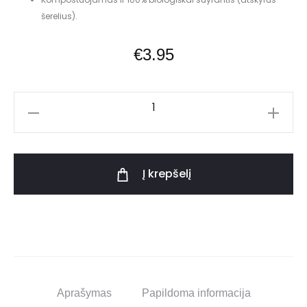
šerelius).
€
3.95
Į krepšelį
Aprašymas
Papildoma informacija