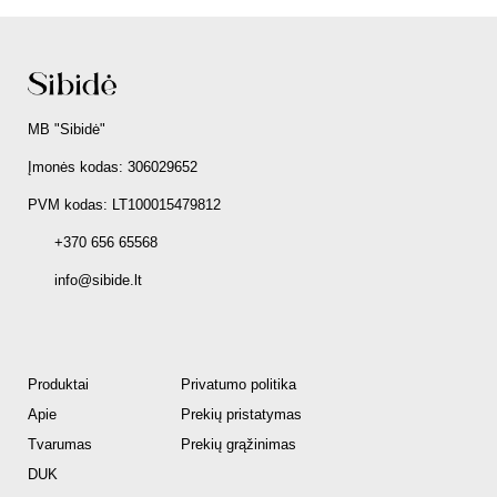
MB "Sibidė"
Įmonės kodas: 306029652
PVM kodas: LT100015479812
+370 656 65568
info@sibide.lt
Produktai
Privatumo politika
Apie
Prekių pristatymas
Tvarumas
Prekių grąžinimas
DUK