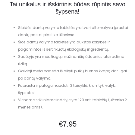
Tai unikalus ir išskirtinis būdas rūpintis savo
šypsena!
Sibidės dantų valymo tabletės yra tvari alternatyva įprastai
dantų pastai plastiko tūbelėse.
Šios dantų valymo tabletės yra aukštos kokybės ir
pagamintos iš sertifikuotų ekologiškų ingredientų.
Sudėtyje yra medžiagų, mažinančių ėduonies atsiradimo
riziką.
Gaivioji mėta padeda išlaikyti puikų burnos kvapą dar ilgai
po dantų valymo.
Paprasta ir patogu naudoti. 3 taisyklė: kramtyk, valyk,
šypsokis!
Viename stikliniame indelyje yra 120 vnt. tablečių (užtenka 2
mėnesiams).
€
7.95