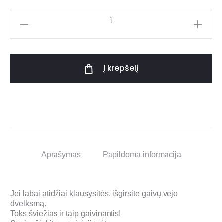
Į krepšelį
Aprašymas
Papildoma informacija
Jei labai atidžiai klausysitės, išgirsite gaivų vėjo
dvelksmą.
Toks šviežias ir taip gaivinantis!