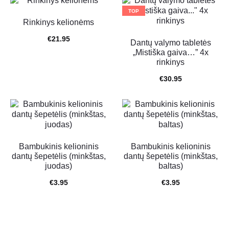
TOP
TOP
Rinkinys kelionėms
€
21.95
Dantų valymo tabletės
„Mistiška gaiva…” 4x
rinkinys
€
30.95
Bambukinis kelioninis
Bambukinis kelioninis
dantų šepetėlis (minkštas,
dantų šepetėlis (minkštas,
juodas)
baltas)
€
3.95
€
3.95