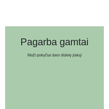
Pagarba gamtai
Maži pokyčiai daro didelę įtaką!