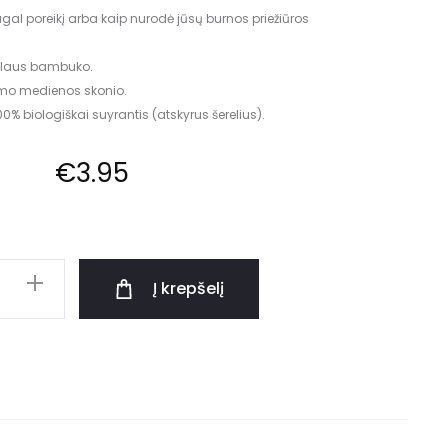
al poreikį arba kaip nurodė jūsų burnos priežiūros
alaus bambuko.
mo medienos skonio.
% biologiškai suyrantis (atskyrus šerelius).
€
3.95
Į krepšelį