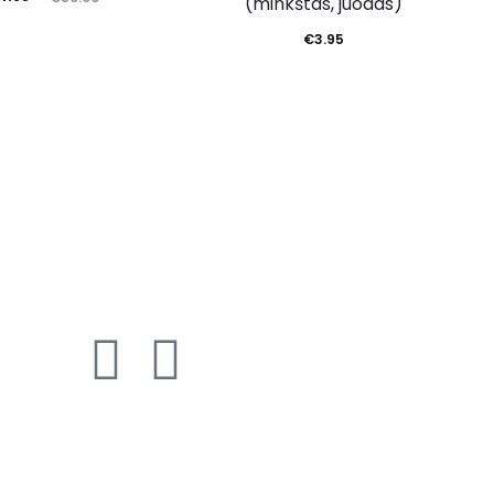
(minkštas, juodas)
€
3.95