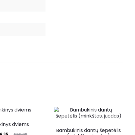
kinys dviems
Bambukinis dantų šepetėlis
4.95
€
50.00