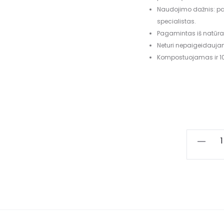
Naudojimo dažnis: pag
specialistas.
Pagamintas iš natūr
Neturi nepaigeidauja
Kompostuojamas ir 100