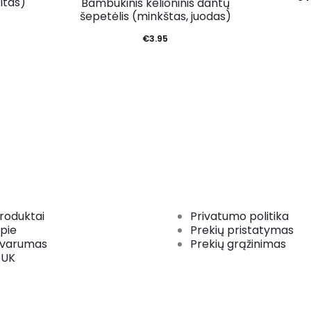
ltas)
Bambukinis kelioninis dantų
šepetėlis (minkštas, juodas)
€
3.95
roduktai
Privatumo politika
pie
Prekių pristatymas
varumas
Prekių grąžinimas
UK