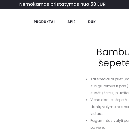
Nemokamas pristatymas nuo 50 EUR
PRODUKTAI
APIE
DUK
Bambuk
šepetė
Tai specialiai priežiūr
susigrūdimus ir pan.) 
sudėtų šerelių pluošta
Vieno danties šepetė
dantų valymo reikmenų,
vietas.
.
Pagamintas valyti pa
po vieną.