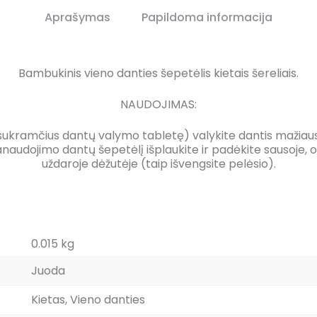
Aprašymas
Papildoma informacija
Bambukinis vieno danties šepetėlis kietais šereliais.
NAUDOJIMAS:
 sukramčius dantų valymo tabletę) valykite dantis mažiaus
audojimo dantų šepetėlį išplaukite ir padėkite sausoje, oru
uždaroje dėžutėje (taip išvengsite pelėsio).
0.015 kg
Juoda
Kietas, Vieno danties