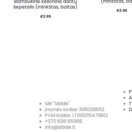
(minkštas, ba
Bambukinis kelioninis dantų
šepetėlis (minkštas, baltas)
€
3.95
€
3.95
P
A
MB "Sibidė"
T
Įmonės kodas: 306029652
D
PVM kodas: LT100015479812
+370 656 65568
info@sibide.lt