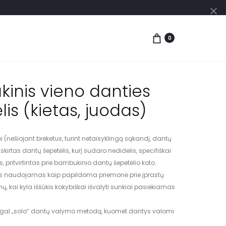
0
inis vieno danties
lis (kietas, juodas)
ai (nešiojant breketus, turint netaisyklingą sąkandį, dantų
skirtas dantų šepetėlis, kurį sudaro nedidelis, specifiškai
s, pritvirtintas prie bambukinio dantų šepetėlio koto.
lis naudojamas kaip papildoma priemonė prie įprastų
 kai kyla iššūkis kokybiškai išvalyti sunkiai pasiekiamas
gal „solo“ dantų valymo metodą, kuomet dantys valomi