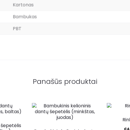
Kartonas
Bambukas
PBT
Panašūs produktai
10%
Rin
šepetėlis
€
4