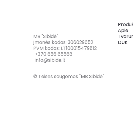
Produk
Apie
MB "Sibidė"
Tvaru
Įmonės kodas: 306029652
DUK
PVM kodas: LT100015479812
+370 656 65568
info@sibide.lt
© Teisės saugomos "MB Sibidė"