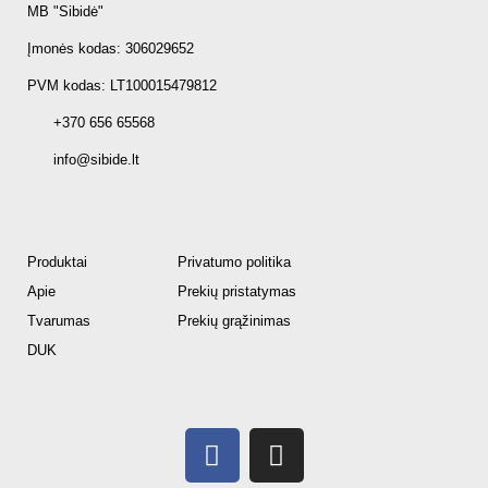
MB "Sibidė"
Įmonės kodas: 306029652
PVM kodas: LT100015479812
+370 656 65568
info@sibide.lt
Produktai
Privatumo politika
Apie
Prekių pristatymas
Tvarumas
Prekių grąžinimas
DUK